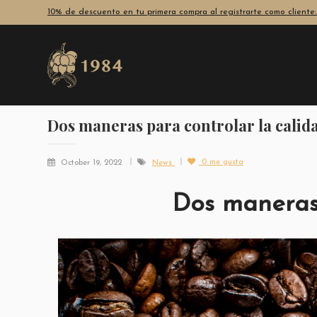
10% de descuento en tu primera compra al registrarte como clie
Dos maneras para controlar la calida
0
me gusta
October 19, 2022
News
Dos maneras 