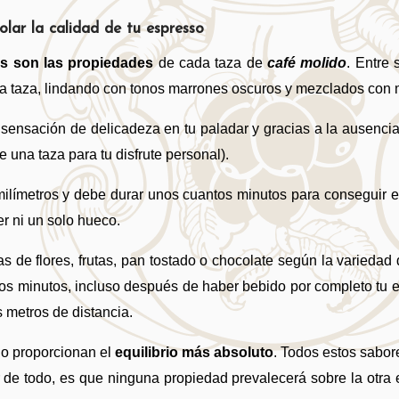
olar la calidad de tu espresso
s son las propiedades 
de cada taza de
café molido
. Entre 
 la taza, lindando con tonos marrones oscuros y mezclados con 
 sensación de delicadeza en tu paladar y gracias a la ausenci
 una taza para tu disfrute personal). 
límetros y debe durar unos cuantos minutos para conseguir el 
r ni un solo hueco.
s de flores, frutas, pan tostado o chocolate según la variedad
ios minutos, incluso después de haber bebido por completo tu e
s metros de distancia.
o proporcionan el 
equilibrio más absoluto
. Todos estos sabor
or de todo, es que ninguna propiedad prevalecerá sobre la otr