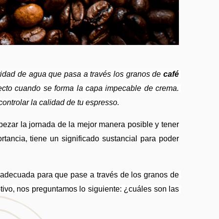
ntidad de agua que pasa a través los granos de 
café 
ecto
cuando se forma la capa impecable de crema. 
ntrolar la calidad de tu espresso.
ezar la jornada de la mejor manera posible y tener 
tancia, tiene un significado sustancial para poder 
El espresso es la bebida obtenida por medio del agua caliente a una alta temperatura y mezclada con la presión adecuada para que pase a través de los granos de 
ivo, nos preguntamos lo siguiente: ¿cuáles son las 