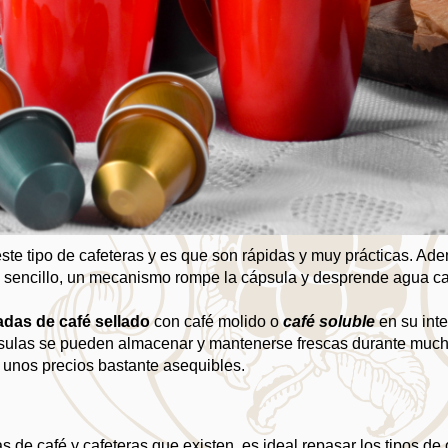
e tipo de cafeteras y es que son rápidas y muy prácticas. Ade
y sencillo, un mecanismo rompe la cápsula y desprende agua cal
das de café sellado
 con café molido o 
café soluble
 en su inte
ápsulas se pueden almacenar y mantenerse frescas durante mucho
n unos precios bastante asequibles.
de café y cafeteras que existen, es ideal repasar los tipos de c