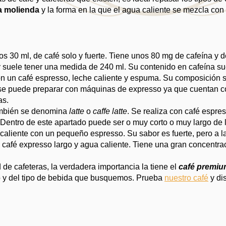
la molienda
 y la forma en la que el agua caliente se mezcla con 
s 30 ml, de café solo y fuerte. Tiene unos 80 mg de cafeína y 
 y suele tener una medida de 240 ml. Su contenido en cafeína s
on un café espresso, leche caliente y espuma. Su composición sue
 se puede preparar con máquinas de expresso ya que cuentan c
as.
también se denomina 
latte
 o 
caffe latte
. Se realiza con café espres
Dentro de este apartado puede ser o muy corto o muy largo de
 caliente con un pequeño espresso. Su sabor es fuerte, pero a l
 café expresso largo y agua caliente. Tiene una gran concentrac
de cafeteras, la verdadera importancia la tiene el 
café premi
o y del tipo de bebida que busquemos. Prueba 
nuestro café
 y di